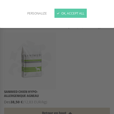
PERSONALIZE
OK, ACCEPT ALL
SANIMED CHIEN SKIN SENSITIVE
SANIMED CHIEN HYPO-
ALLERGENIQUE CANARD
42,90 €
Des
(14,30 EUR/kg)
35,95 €
Des
(11,98 EUR/kg)
SANIMED CHIEN HYPO-
ALLERGENIQUE AGNEAU
38,50 €
Des
(12,83 EUR/kg)
Retour en haut