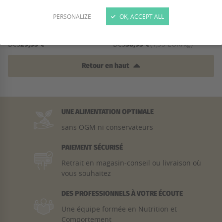
PERSONALIZE
OK, ACCEPT ALL
DR CLAUDER - LITIÈRE X-LINE
LITIÈRE VÉGÉTALE LC 20KG
29,55 €
38,95 €
Des
Des
(1,95 EUR/kg)
Retour en haut
UNE ALIMENTATION OPTIMALE
sans OGM ni conservateurs
PAIEMENT SÉCURISÉ
Retrait en magasin-conseil ou livraison où
vous souhaitez
DES PROFESSIONNELS À VOTRE ÉCOUTE
Une équipe formée en Nutrition et
Comportement