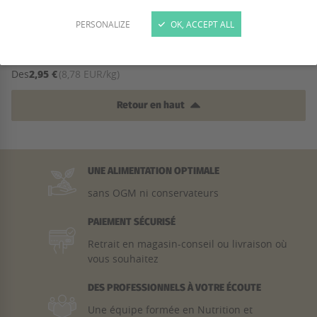
PERSONALIZE
OK, ACCEPT ALL
NATURAL GREATNESS - SNACK
CRÉMEUX THON & CRABE...
2,95 €
Des
(8,78 EUR/kg)
Retour en haut
UNE ALIMENTATION OPTIMALE
sans OGM ni conservateurs
PAIEMENT SÉCURISÉ
Retrait en magasin-conseil ou livraison où
vous souhaitez
DES PROFESSIONNELS À VOTRE ÉCOUTE
Une équipe formée en Nutrition et