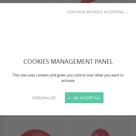
CONTINUE WITHOUT ACCEPTING →
FRISBEE
TUTTOMIO
16,50 €
13,50 €
Des
Des
COOKIES MANAGEMENT PANEL
This site uses cookies and gives you control over what you want to
activate
PERSONALIZE
OK, ACCEPT ALL
TIRER ET RESSORT
ORMA
16,50 €
10,50 €
Des
Des