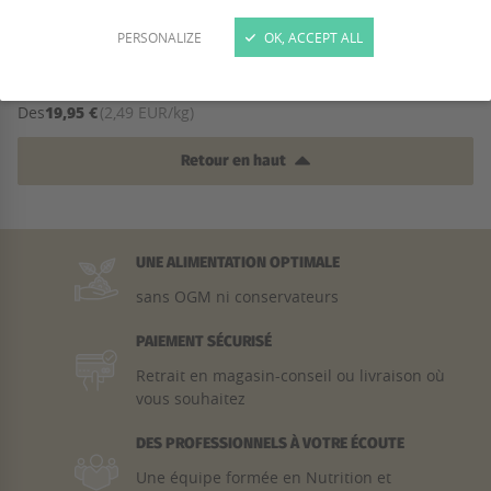
PERSONALIZE
OK, ACCEPT ALL
8/10 – 1 avis
LITIÈRE OHAHO
19,95 €
Des
(2,49 EUR/kg)
Retour en haut
UNE ALIMENTATION OPTIMALE
sans OGM ni conservateurs
PAIEMENT SÉCURISÉ
Retrait en magasin-conseil ou livraison où
vous souhaitez
DES PROFESSIONNELS À VOTRE ÉCOUTE
Une équipe formée en Nutrition et