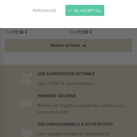
PERSONALIZE
OK, ACCEPT ALL
ÉQUILIBRE & INSTINCT - PÂTÉE
ÉQUILIBRE & INSTINCT - PÂTÉE
SAUMON &...
VOLAILLE - CHAT...
17,50 €
17,50 €
Des
Des
Retour en haut
UNE ALIMENTATION OPTIMALE
sans OGM ni conservateurs
PAIEMENT SÉCURISÉ
Retrait en magasin-conseil ou livraison où
vous souhaitez
DES PROFESSIONNELS À VOTRE ÉCOUTE
Une équipe formée en Nutrition et