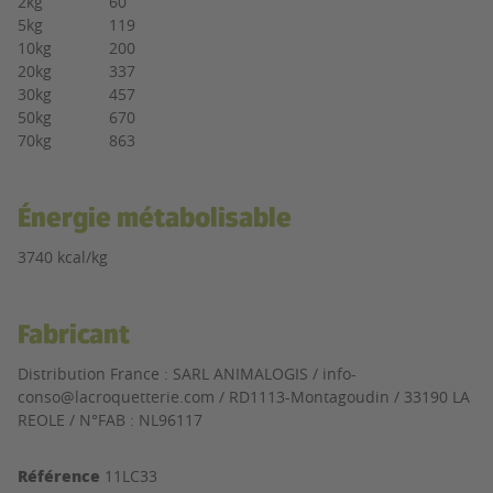
2kg
60
5kg
119
10kg
200
20kg
337
30kg
457
50kg
670
70kg
863
Énergie métabolisable
3740 kcal/kg
Fabricant
Distribution France : SARL ANIMALOGIS / info-
conso@lacroquetterie.com / RD1113-Montagoudin / 33190 LA
REOLE / N°FAB :
NL96117
Référence
11LC33