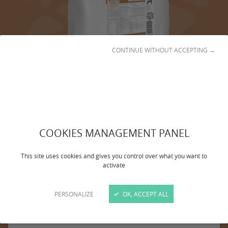
CONTINUE WITHOUT ACCEPTING →
LA GAMME DE CROQUETTE LC
COOKIES MANAGEMENT PANEL
DES RECETTES COMPLÈTES, ÉQUILIBRÉES ET TRÈS HAUT DE
GAMME POUR CHIEN ET CHAT
This site uses cookies and gives you control over what you want to
activate
Conditionnement
71
€95
PERSONALIZE
OK, ACCEPT ALL
12,5 kg
€75
5
/kilo