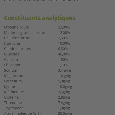
Constituants analytiques
Protéine brute
23,00%
Matières grasses brutes
12,00%
Cellulose brute
2,50%
Humidité
10,00%
Cendres brutes
6,50%
Glucides
46,00%
Calcium
1,50%
Phosphore
1,10%
Sodium
3,4 g/kg
Magnesium
1,4 g/kg
Potassium
5,0g/kg
Lysine
10,0g/kg
Méthionine
3,6g/kg
Cysteine
2,8g/kg
Thréonine
7,4g/kg
Tryptopane
1,8g/kg
Acide linoléique (n-6)
20,0g/kg