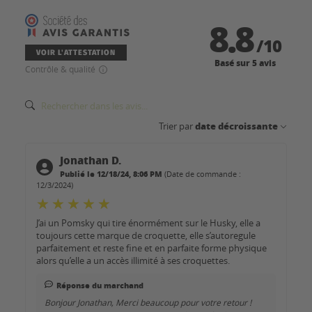
8.8
/
10
VOIR L'ATTESTATION
Basé sur 5 avis
Contrôle & qualité
date décroissante
Trier par
Jonathan D.
Publié le 12/18/24, 8:06 PM
(Date de commande :
12/3/2024)
J’ai un Pomsky qui tire énormément sur le Husky, elle a
toujours cette marque de croquette, elle s’autoregule
parfaitement et reste fine et en parfaite forme physique
alors qu’elle a un accès illimité à ses croquettes.
Réponse du marchand
Bonjour Jonathan, Merci beaucoup pour votre retour !