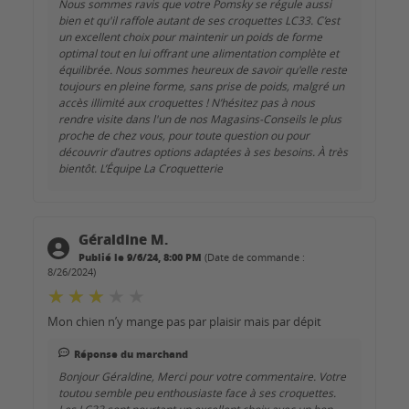
Nous sommes ravis que votre Pomsky se régule aussi
bien et qu'il raffole autant de ses croquettes LC33. C’est
un excellent choix pour maintenir un poids de forme
optimal tout en lui offrant une alimentation complète et
équilibrée. Nous sommes heureux de savoir qu'elle reste
toujours en pleine forme, sans prise de poids, malgré un
accès illimité aux croquettes ! N’hésitez pas à nous
rendre visite dans l'un de nos Magasins-Conseils le plus
proche de chez vous, pour toute question ou pour
découvrir d’autres options adaptées à ses besoins. À très
bientôt. L’Équipe La Croquetterie
Géraldine M.
Publié le 9/6/24, 8:00 PM
(Date de commande :
8/26/2024)
Mon chien n’y mange pas par plaisir mais par dépit
Réponse du marchand
Bonjour Géraldine, Merci pour votre commentaire. Votre
toutou semble peu enthousiaste face à ses croquettes.
Les LC33 sont pourtant un excellent choix avec un bon