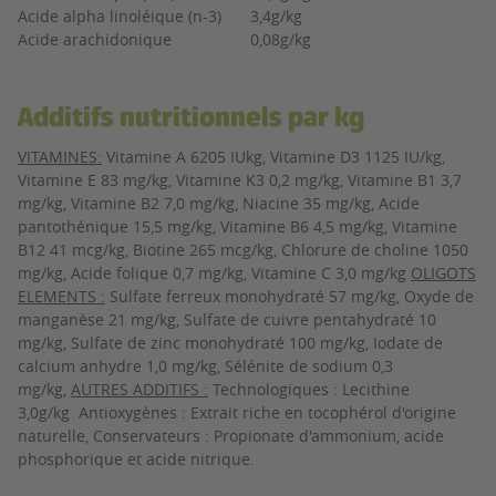
Acide alpha linoléique (n-3)
3,4g/kg
Acide arachidonique
0,08g/kg
Additifs nutritionnels par kg
VITAMINES:
Vitamine A 6205 IUkg, Vitamine D3 1125 IU/kg,
Vitamine E 83 mg/kg, Vitamine K3 0,2 mg/kg, Vitamine B1 3,7
mg/kg, Vitamine B2 7,0 mg/kg, Niacine
 35
mg/kg, Acide
pantothénique 15,5 mg/kg, Vitamine B6 4,5 mg/kg, Vitamine
B12 41 mcg/kg, Biotine 265 mcg/kg, Chlorure de choline 1050
mg/kg, Acide folique 0,7 mg/kg, Vitamine C 3,0 mg/kg
OLIGOTS
ELEMENTS :
Sulfate ferreux monohydraté 57 mg/kg, Oxyde de
manganèse 21 mg/kg, Sulfate de cuivre pentahydraté 10
mg/kg, Sulfate de zinc monohydraté 100 mg/kg, Iodate de
calcium anhydre 1,0 mg/kg, Sélénite de sodium 0,3
mg/kg,
AUTRES ADDITIFS :
Technologiques :
Lecithine
3,0g/kg
Antioxygènes : Extrait riche en tocophérol d'origine
naturelle, Conservateurs : Propionate d'ammonium, acide
phosphorique et acide nitrique.